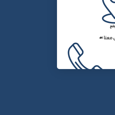
وقع
 معنا ☙
اتصال