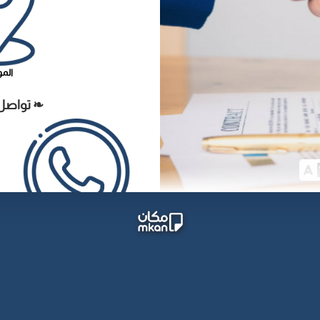
الم
❧ تواصل
واتس آب